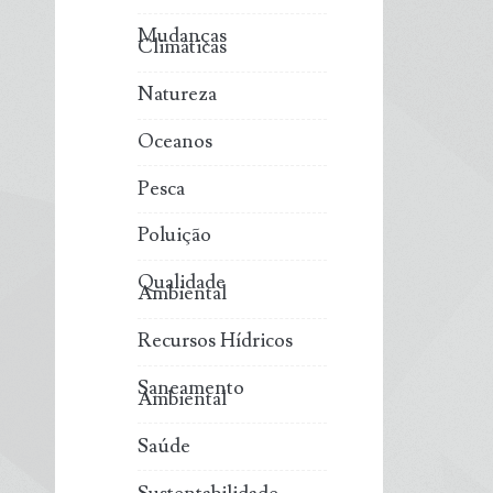
Mudanças
Climáticas
Natureza
Oceanos
Pesca
Poluição
Qualidade
Ambiental
Recursos Hídricos
Saneamento
Ambiental
Saúde