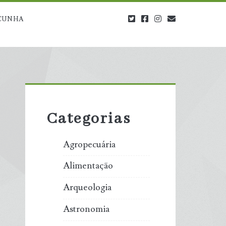
twitter
facebook
instagram
blog@carbono
CUNHA
Primary
Sidebar
Categorias
Agropecuária
Alimentação
Arqueologia
Astronomia