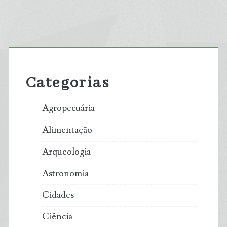
de
offshore
posts
de
Primary
até
Sidebar
Categorias
110
metros,
Agropecuária
leva
Alimentação
a
Arqueologia
criação
Astronomia
de
Cidades
Ciência
peixes