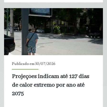
Amazônia,
peixes
já
respiram
e
ingerem
Publicado em 30/07/2026
plástico
Projeções indicam até 127 dias
de calor extremo por ano até
2075