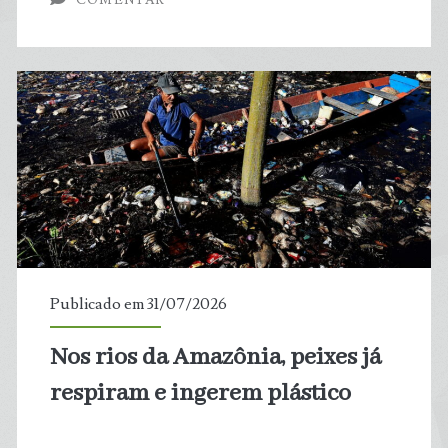
mais
nocivos
em
todo
o
mundo,
aponta
Publicado em 31/07/2026
estudo
Nos rios da Amazônia, peixes já
respiram e ingerem plástico