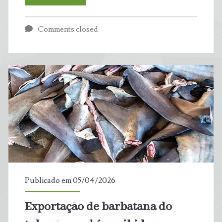
ilegal
Comments closed
deixa
rastros
nas
rodovias
e
acelera
empobrecimento
Publicado em 05/04/2026
da
Exportação de barbatana do
fauna