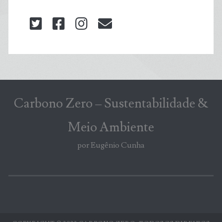
twitter
facebook
instagram
blog@carbonozero
Carbono Zero – Sustentabilidade &
Meio Ambiente
por Eugênio Cunha