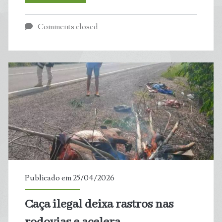
climáticas
Comments closed
e
poluição
estão
‘encolhendo’
mariscos
no
litoral
Publicado em 25/04/2026
de
Caça ilegal deixa rastros nas
Pernambuco