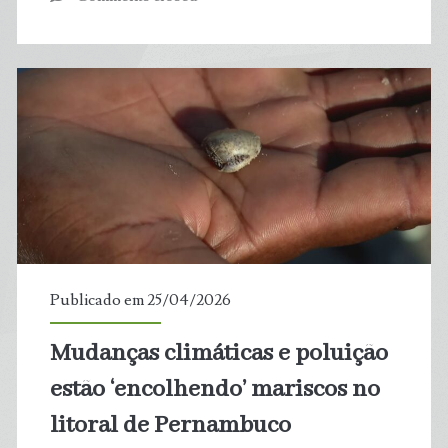
pode
eliminar
até
34%
das
plantas
usadas
Publicado em 25/04/2026
por
Mudanças climáticas e poluição
povos
estão ‘encolhendo’ mariscos no
da
litoral de Pernambuco