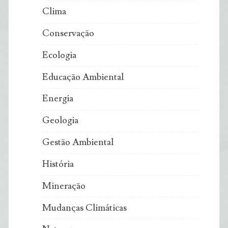
Clima
para
Conservação
mar
Ecologia
aberto
Educação Ambiental
e
Energia
muda
Geologia
o
Gestão Ambiental
futuro
História
da
Mineração
aquicultura
Mudanças Climáticas
mundial