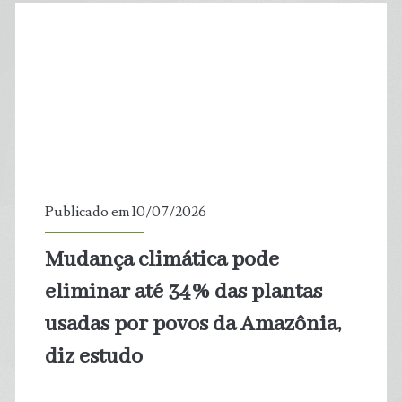
dias
de
calor
extremo
por
Publicado em 10/07/2026
ano
Mudança climática pode
até
eliminar até 34% das plantas
2075
usadas por povos da Amazônia,
diz estudo