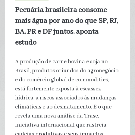
riscos
Pecuária brasileira consome
de
mais água por ano do que SP, RJ,
desmatamento
BA, PR e DF juntos, aponta
estudo
na
Amazônia
A produção de carne bovina e soja no
Brasil, produtos oriundos do agronegócio
e do comércio global de commodities,
está fortemente exposta à escassez
hídrica, a riscos associados às mudanças
climáticas e ao desmatamento. É o que
revela uma nova análise da Trase,
iniciativa internacional que rastreia
cadeias produtivas e seus impactos