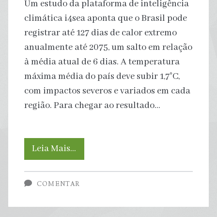
Um estudo da plataforma de inteligência
climática i4sea aponta que o Brasil pode
registrar até 127 dias de calor extremo
anualmente até 2075, um salto em relação
à média atual de 6 dias. A temperatura
máxima média do país deve subir 1,7°C,
com impactos severos e variados em cada
região. Para chegar ao resultado…
Projeções
Leia Mais…
indicam
COMENTAR
até
127