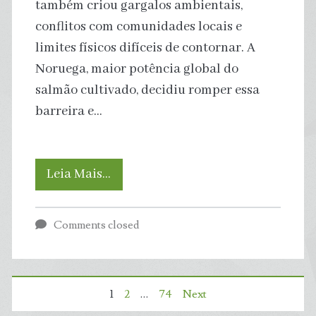
também criou gargalos ambientais,
conflitos com comunidades locais e
limites físicos difíceis de contornar. A
Noruega, maior potência global do
salmão cultivado, decidiu romper essa
barreira e…
Noruega
Leia Mais…
investe
Comments closed
bilhões
em
Paginação
1
2
…
74
Next
jaulas