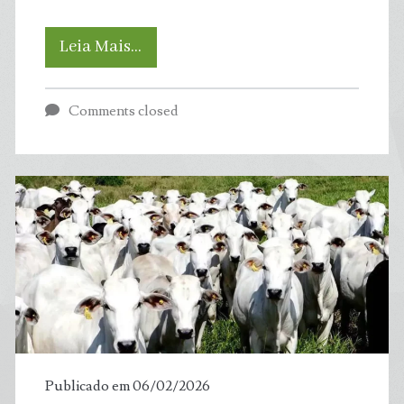
Quebra
Leia Mais…
do
Comments closed
Acordo
Multissetorial
da
Moratória
da
Soja
aumenta
Publicado em 06/02/2026