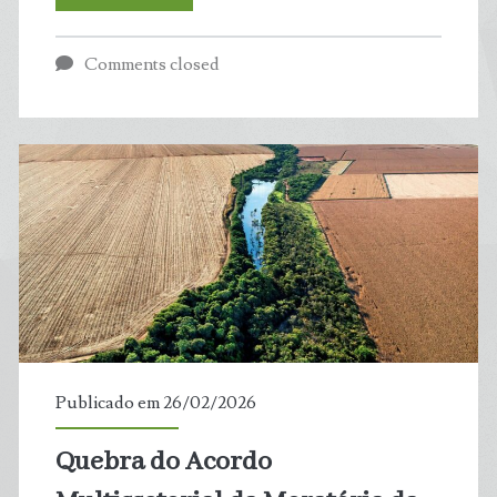
de
Comments closed
barbatana
do
tubarão-
azul
é
proibida
no
Publicado em 26/02/2026
Brasil
Quebra do Acordo