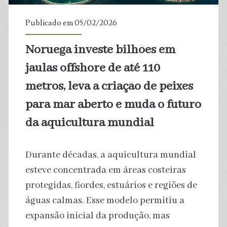
que
Publicado em 05/02/2026
SP,
Noruega investe bilhões em
RJ,
jaulas offshore de até 110
BA,
metros, leva a criação de peixes
para mar aberto e muda o futuro
PR
da aquicultura mundial
e
DF
Durante décadas, a aquicultura mundial
esteve concentrada em áreas costeiras
juntos,
protegidas, fiordes, estuários e regiões de
aponta
águas calmas. Esse modelo permitiu a
expansão inicial da produção, mas
estudo