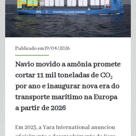
nuclear
capaz
de
andar
Publicado em 19/04/2026
no
Navio movido a amônia promete
fundo
cortar 11 mil toneladas de CO₂
do
por ano e inaugurar nova era do
transporte marítimo na Europa
mar
a partir de 2026
e
realizar
Em 2023, a Yara International anunciou