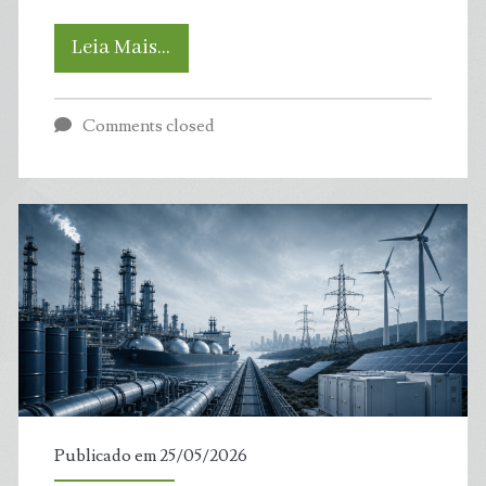
Mundo
Leia Mais…
deve
Comments closed
vender
23
milhões
de
carros
elétricos
novos
Publicado em 25/05/2026