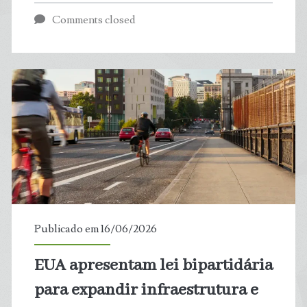
baterias
Comments closed
dos
carros
elétricos
são
mesmo
poluentes?
Publicado em 16/06/2026
EUA apresentam lei bipartidária
para expandir infraestrutura e