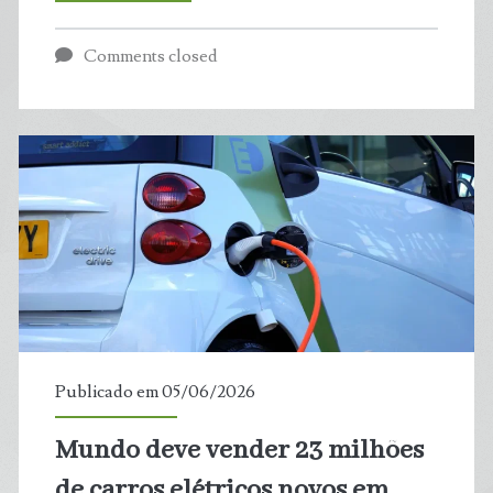
ciência
Comments closed
por
trás
do
ciclismo
que
melhora
o
Publicado em 05/06/2026
humor
Mundo deve vender 23 milhões
de carros elétricos novos em