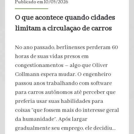
Publicado em 10/05/2026
crescem
O que acontece quando cidades
75%
limitam a circulação de carros
na
No ano passado, berlinenses perderam 60
América
horas de suas vidas presos em
Latina
congestionamentos – algo que Oliver
Collmann espera mudar. O engenheiro
puxadas
passou anos trabalhando com software
por
para carros autônomos até perceber que
preferia usar suas habilidades para
Brasil
coisas “que fossem mais do interesse geral
e
da humanidade”. Após largar
gradualmente seu emprego, ele decidiu…
México