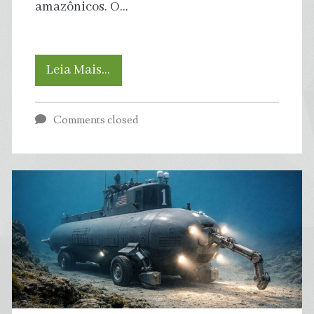
amazônicos. O…
Emendas
Leia Mais…
parlamentares
Comments closed
estão
sendo
usadas
para
desmatar
a