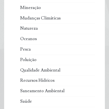
a
Mineração
partir
Mudanças Climáticas
de
Natureza
2026
Oceanos
Pesca
Poluição
Qualidade Ambiental
Recursos Hídricos
Saneamento Ambiental
Saúde