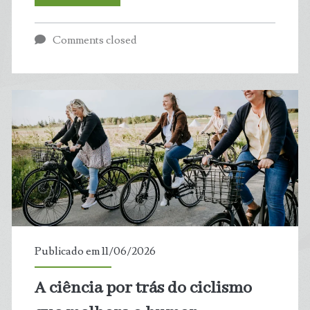
apresentam
Comments closed
lei
bipartidária
para
expandir
infraestrutura
e
segurança
Publicado em 11/06/2026
para
A ciência por trás do ciclismo
bicicletas