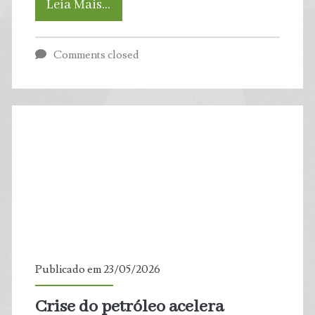
Energia
Leia Mais…
solar
Comments closed
e
eólica
superam
gás
no
mundo
pela
Publicado em 23/05/2026
primeira
Crise do petróleo acelera