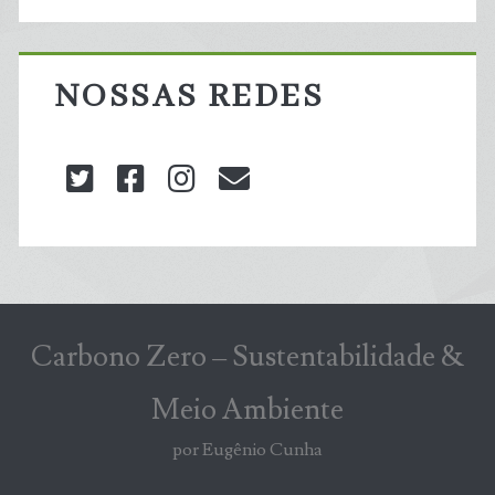
NOSSAS REDES
twitter
facebook
instagram
blog@carbonozero
Carbono Zero – Sustentabilidade &
Meio Ambiente
por Eugênio Cunha