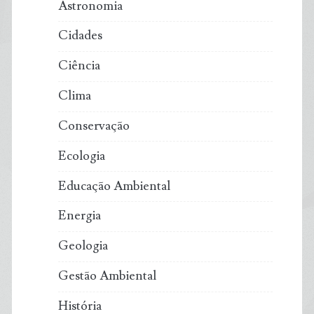
ano
Astronomia
e
Cidades
Ciência
inaugurar
Clima
nova
Conservação
era
Ecologia
do
Educação Ambiental
transporte
Energia
marítimo
Geologia
na
Gestão Ambiental
Europa
História