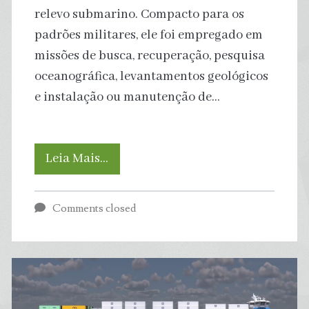
relevo submarino. Compacto para os
padrões militares, ele foi empregado em
missões de busca, recuperação, pesquisa
oceanográfica, levantamentos geológicos
e instalação ou manutenção de…
Conheça
Leia Mais…
o
Comments closed
NR-
1,
submersível