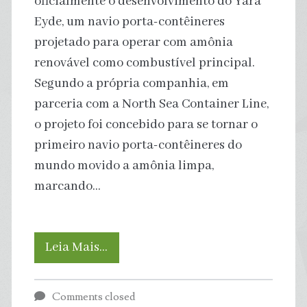
oficialmente o desenvolvimento do Yara
missões
Eyde, um navio porta-contêineres
profundas
projetado para operar com amônia
renovável como combustível principal.
com
Segundo a própria companhia, em
precisão
parceria com a North Sea Container Line,
o projeto foi concebido para se tornar o
e
primeiro navio porta-contêineres do
longa
mundo movido a amônia limpa,
marcando…
autonomia
Navio
Leia Mais…
movido
Comments closed