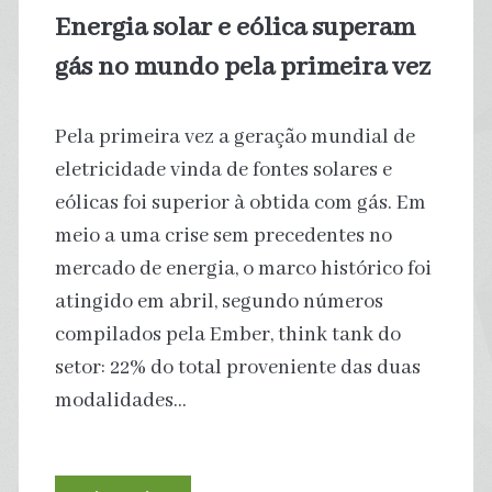
em
Energia solar e eólica superam
2026,
gás no mundo pela primeira vez
ou
Pela primeira vez a geração mundial de
28%
eletricidade vinda de fontes solares e
da
eólicas foi superior à obtida com gás. Em
meio a uma crise sem precedentes no
venda
mercado de energia, o marco histórico foi
total
atingido em abril, segundo números
compilados pela Ember, think tank do
de
setor: 22% do total proveniente das duas
automóveis
modalidades…