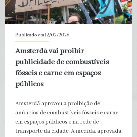
o
contato
com
Publicado em 12/02/2026
a
Amsterdã vai proibir
natureza?
publicidade de combustíveis
fósseis e carne em espaços
públicos
Amsterdã aprovou a proibição de
anúncios de combustíveis fósseis e carne
em espaços públicos e na rede de
transporte da cidade. A medida, aprovada