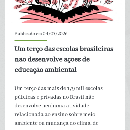
como
alternativa
para
Publicado em 04/03/2026
reduzir
Um terço das escolas brasileiras
enchentes
não desenvolve ações de
e
educação ambiental
ilhas
Um terço das mais de 179 mil escolas
de
públicas e privadas no Brasil não
desenvolve nenhuma atividade
calor
relacionada ao ensino sobre meio
nas
ambiente ou mudança do clima, de