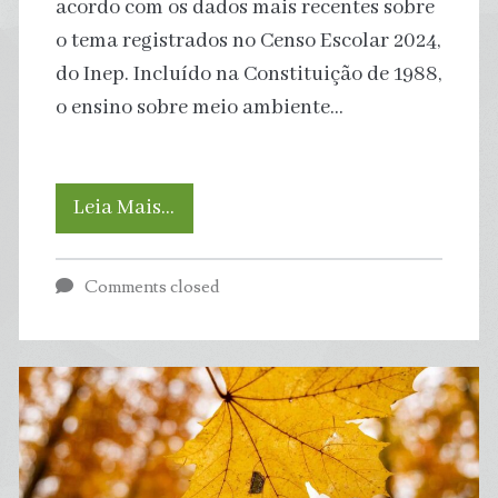
acordo com os dados mais recentes sobre
periferias
o tema registrados no Censo Escolar 2024,
do Inep. Incluído na Constituição de 1988,
o ensino sobre meio ambiente…
Um
Leia Mais…
terço
Comments closed
das
escolas
brasileiras
não