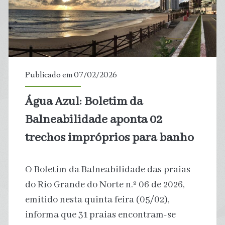
fósseis
e
carne
Publicado em 07/02/2026
em
Água Azul: Boletim da
espaços
Balneabilidade aponta 02
públicos
trechos impróprios para banho
O Boletim da Balneabilidade das praias
do Rio Grande do Norte n.º 06 de 2026,
emitido nesta quinta feira (05/02),
informa que 31 praias encontram-se