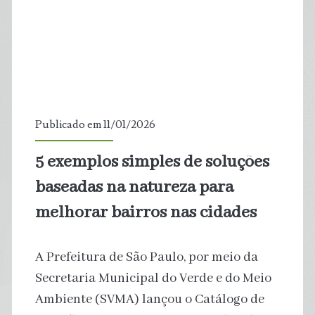
na
proteção
da
natureza,
Publicado em 11/01/2026
mundo
5 exemplos simples de soluções
gasta
baseadas na natureza para
US$
melhorar bairros nas cidades
30
A Prefeitura de São Paulo, por meio da
na
Secretaria Municipal do Verde e do Meio
Ambiente (SVMA) lançou o Catálogo de
sua