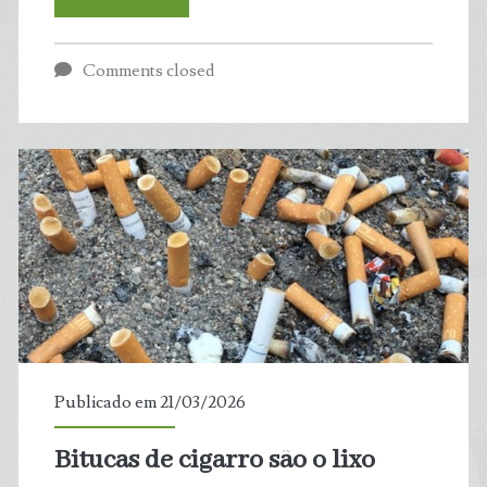
brasileiros
Comments closed
estão
mais
preocupados
com
mudanças
climáticas
do
Publicado em 21/03/2026
que
Bitucas de cigarro são o lixo
a