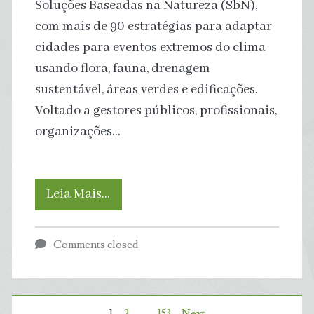
Soluções Baseadas na Natureza (SbN),
destruição
com mais de 90 estratégias para adaptar
cidades para eventos extremos do clima
usando flora, fauna, drenagem
sustentável, áreas verdes e edificações.
Voltado a gestores públicos, profissionais,
organizações…
5
Leia Mais…
exemplos
Comments closed
simples
de
1
2
…
153
Next