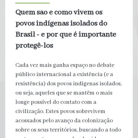
planeta,
Quem são e como vivem os
com
povos indígenas isolados do
4,5
Brasil ‑ e por que é importante
protegê‑los
trilhões
de
Cada vez mais ganha espaço no debate
unidades
público internacional a existência (e a
resistência) dos povos indígenas isolados,
descartadas
ou seja, aqueles que se mantêm o mais
por
longe possível do contato com a
civilização. Estes povos sobrevivem
ano
acossados pelo avanço da colonização
sobre os seus territórios, buscando a todo