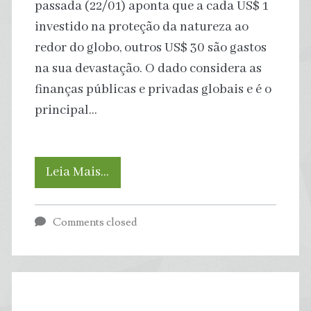
passada (22/01) aponta que a cada US$ 1
investido na proteção da natureza ao
redor do globo, outros US$ 30 são gastos
na sua devastação. O dado considera as
finanças públicas e privadas globais e é o
principal…
A
Leia Mais…
cada
Comments closed
US$
1
investido