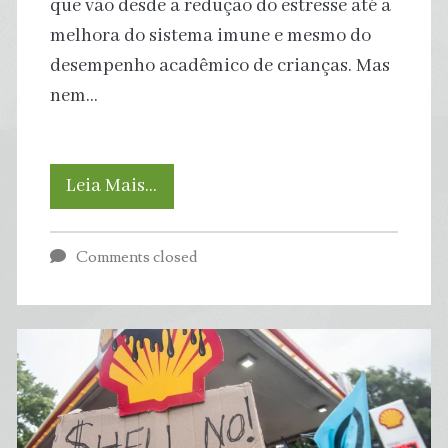
que vão desde a redução do estresse até a
melhora do sistema imune e mesmo do
desempenho acadêmico de crianças. Mas
nem…
Biofobia:
Leia Mais…
por
Comments closed
que
algumas
pessoas
odeiam