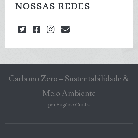
NOSSAS REDES
twitter
facebook
instagram
blog@carbonozero
Carbono Zero – Sustentabilidade &
Meio Ambiente
por Eugênio Cunha