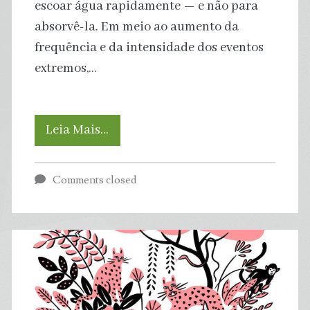
escoar água rapidamente — e não para
absorvê-la. Em meio ao aumento da
frequência e da intensidade dos eventos
extremos,…
Agroflorestas
Leia Mais…
urbanas
Comments closed
em
São
Paulo
surgem