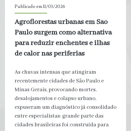
isolados
Publicado em 11/03/2026
do
Agroflorestas urbanas em São
Brasil
Paulo surgem como alternativa
‑
para reduzir enchentes e ilhas
de calor nas periferias
e
por
As chuvas intensas que atingiram
que
recentemente cidades de São Paulo e
Minas Gerais, provocando mortes,
é
desalojamentos e colapso urbano,
importante
expuseram um diagnóstico já consolidado
entre especialistas: grande parte das
protegê‑los
cidades brasileiras foi construída para