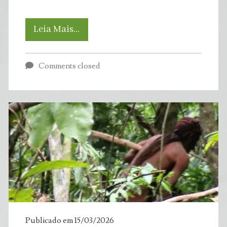
Bitucas
Leia Mais…
de
Comments closed
cigarro
são
o
lixo
mais
comum
do
Publicado em 15/03/2026