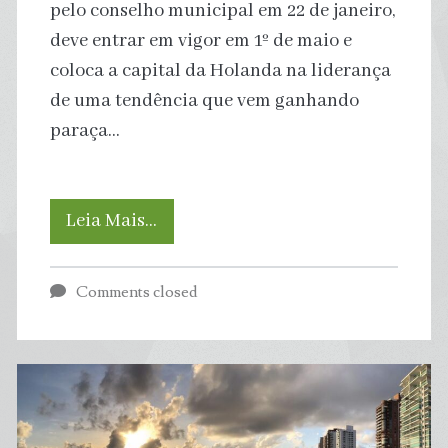
pelo conselho municipal em 22 de janeiro,
deve entrar em vigor em 1º de maio e
coloca a capital da Holanda na liderança
de uma tendência que vem ganhando
paraça…
Amsterdã
Leia Mais…
vai
Comments closed
proibir
publicidade
de
combustíveis