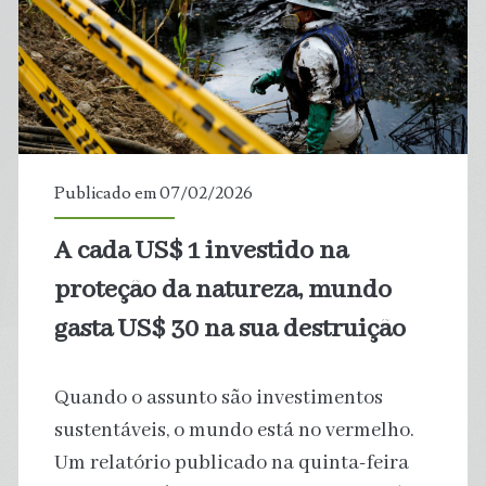
aponta
02
trechos
impróprios
Publicado em 07/02/2026
para
A cada US$ 1 investido na
banho
proteção da natureza, mundo
gasta US$ 30 na sua destruição
Quando o assunto são investimentos
sustentáveis, o mundo está no vermelho.
Um relatório publicado na quinta-feira