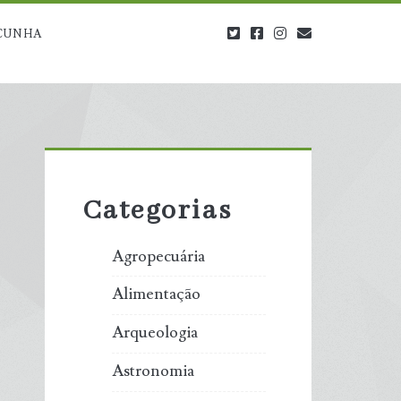
twitter
facebook
instagram
blog@carbono
CUNHA
Primary
Sidebar
Categorias
Agropecuária
Alimentação
Arqueologia
Astronomia