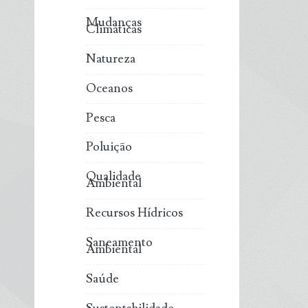
Mudanças
Climáticas
Natureza
Oceanos
Pesca
Poluição
Qualidade
Ambiental
Recursos Hídricos
Saneamento
Ambiental
Saúde