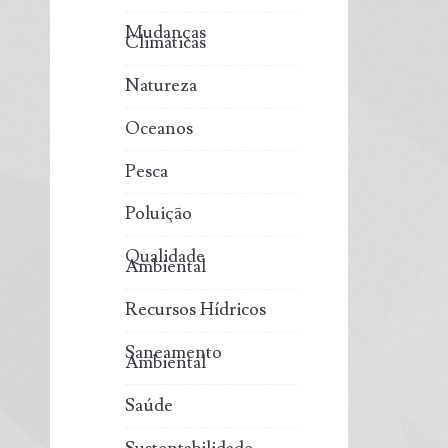
Mudanças
Climáticas
Natureza
Oceanos
Pesca
Poluição
Qualidade
Ambiental
Recursos Hídricos
Saneamento
Ambiental
Saúde