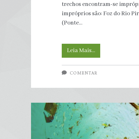
trechos encontram-se imprópr
impróprios são: Foz do Rio Pir
(Ponte…
Água
Leia Mais…
Azul:
COMENTAR
Boletim
da
Balneabilidade
aponta
08