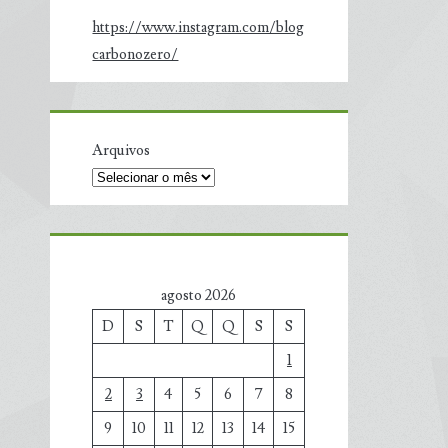
https://www.instagram.com/blog
carbonozero/
Arquivos
agosto 2026
D
S
T
Q
Q
S
S
1
2
3
4
5
6
7
8
9
10
11
12
13
14
15