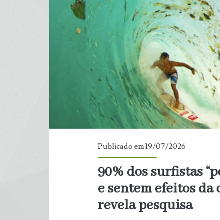
trechos
impróprios
para
banho
Publicado em 19/07/2026
90% dos surfistas “p
e sentem efeitos da c
revela pesquisa