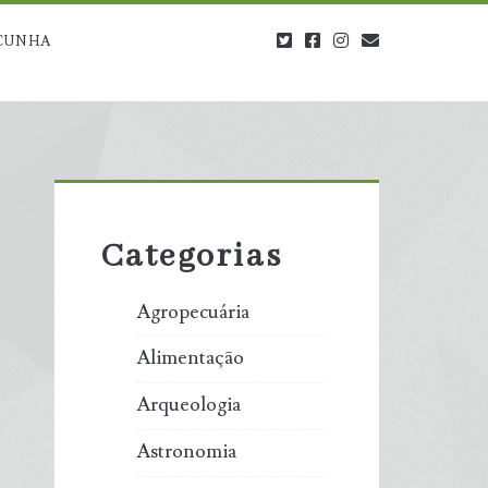
twitter
facebook
instagram
blog@carbono
CUNHA
Primary
Sidebar
Categorias
Agropecuária
Alimentação
Arqueologia
Astronomia