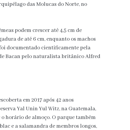
rquipélago das Molucas do Norte, no
êmeas podem crescer até 4,5 cm de
gadura de até 6 cm, enquanto os machos
foi documentado cientificamente pela
de Bacan pelo naturalista britânico Alfred
escoberta em 2017 após 42 anos
eserva Yal Unin Yul Witz, na Guatemala,
e o horário de almoço. O parque também
iblac e a salamandra de membros longos,