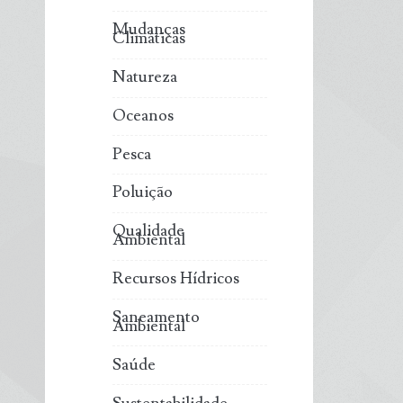
Mudanças
Climáticas
Natureza
Oceanos
Pesca
Poluição
Qualidade
Ambiental
Recursos Hídricos
Saneamento
Ambiental
Saúde