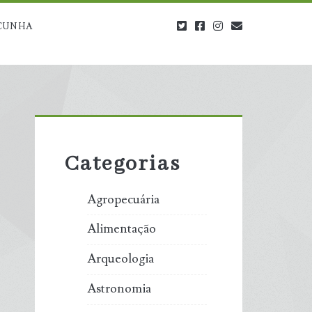
twitter
facebook
instagram
blog@carbono
CUNHA
Primary
Sidebar
Categorias
Agropecuária
Alimentação
Arqueologia
Astronomia