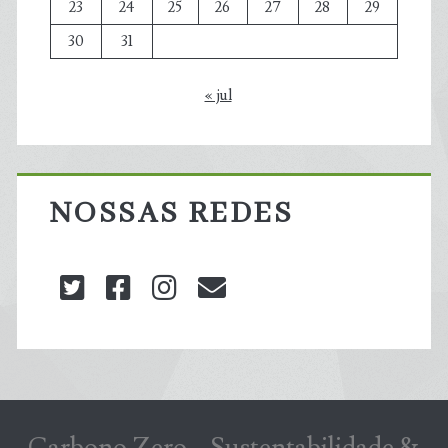
23
24
25
26
27
28
29
30
31
« jul
NOSSAS REDES
twitter
facebook
instagram
blog@carbonozero