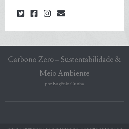
twitter
facebook
instagram
blog@carbonozero
Carbono Zero – Sustentabilidade &
Meio Ambiente
por Eugênio Cunha