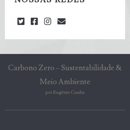
twitter
facebook
instagram
blog@carbonozero
Carbono Zero – Sustentabilidade &
Meio Ambiente
por Eugênio Cunha