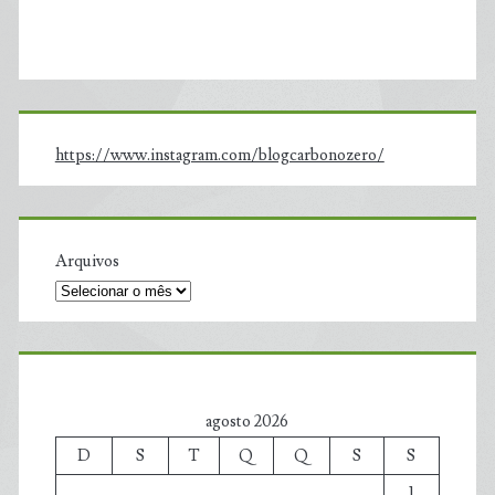
https://www.instagram.com/blogcarbonozero/
Arquivos
agosto 2026
D
S
T
Q
Q
S
S
1