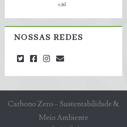
« jul
NOSSAS REDES
twitter
facebook
instagram
blog@carbonozero
Carbono Zero – Sustentabilidade &
Meio Ambiente