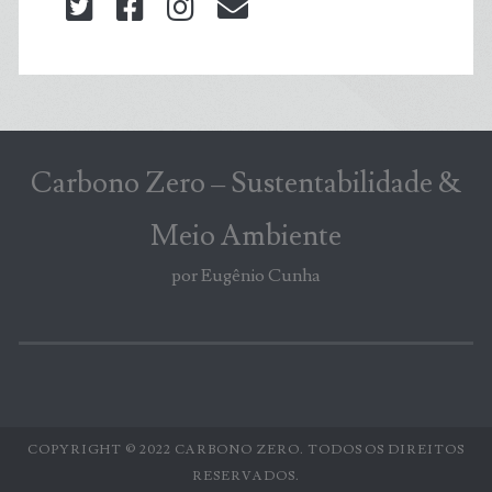
twitter
facebook
instagram
blog@carbonozero
Carbono Zero – Sustentabilidade &
Meio Ambiente
por Eugênio Cunha
COPYRIGHT © 2022 CARBONO ZERO. TODOS OS DIREITOS
RESERVADOS.