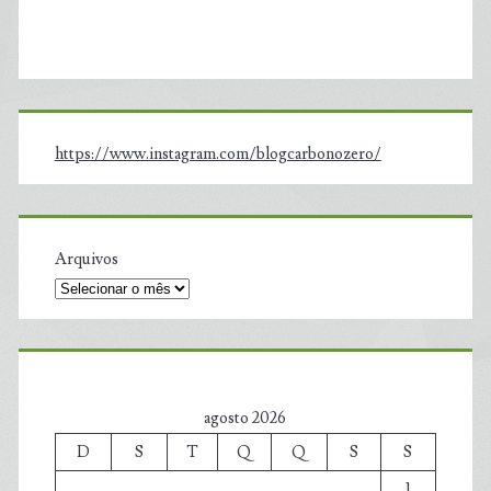
https://www.instagram.com/blogcarbonozero/
Arquivos
agosto 2026
D
S
T
Q
Q
S
S
1