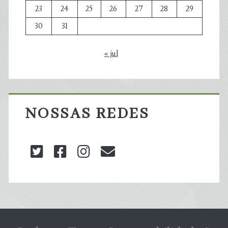
23
24
25
26
27
28
29
30
31
« jul
NOSSAS REDES
twitter
facebook
instagram
blog@carbonozero