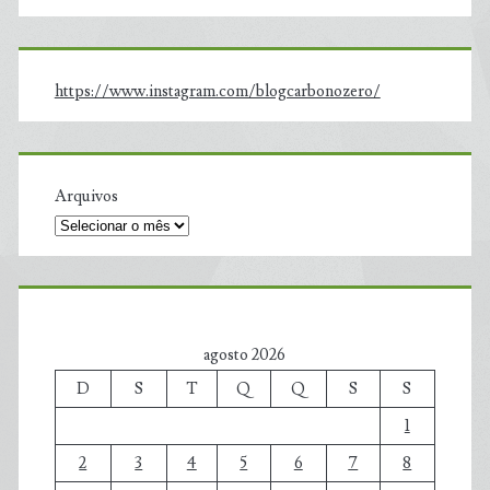
https://www.instagram.com/blogcarbonozero/
Arquivos
agosto 2026
D
S
T
Q
Q
S
S
1
2
3
4
5
6
7
8