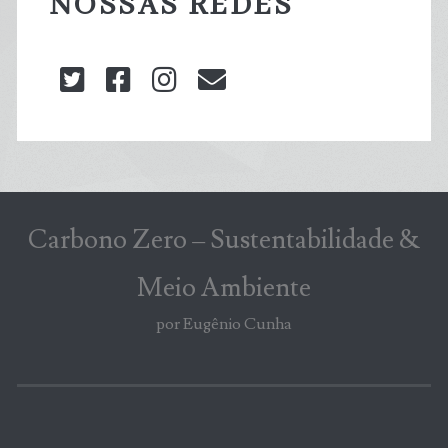
NOSSAS REDES
twitter
facebook
instagram
blog@carbonozero
Carbono Zero – Sustentabilidade &
Meio Ambiente
por Eugênio Cunha