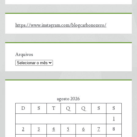
https://www.instagram.com/blogcarbonozero/
Arquivos
agosto 2026
D
S
T
Q
Q
S
S
1
2
3
4
5
6
7
8