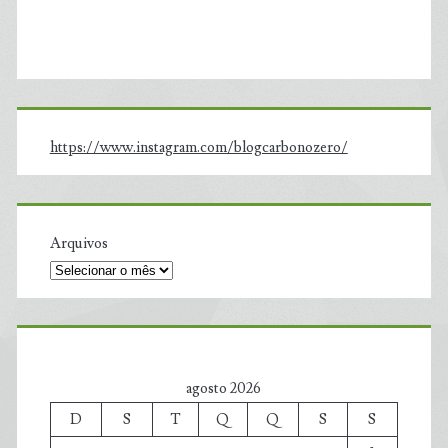
https://www.instagram.com/blogcarbonozero/
Arquivos
agosto 2026
D
S
T
Q
Q
S
S