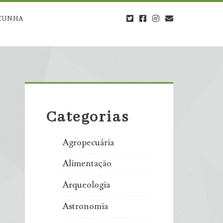
twitter
facebook
instagram
blog@carbono
CUNHA
Primary
Sidebar
Categorias
Agropecuária
Alimentação
Arqueologia
Astronomia