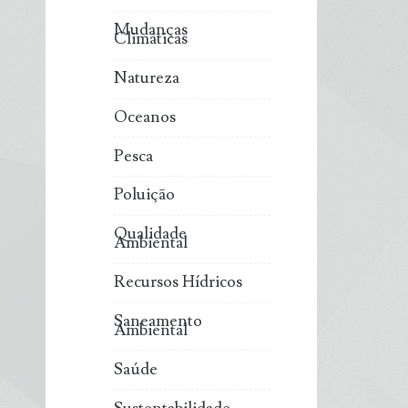
Mudanças
Climáticas
Natureza
Oceanos
Pesca
Poluição
Qualidade
Ambiental
Recursos Hídricos
Saneamento
Ambiental
Saúde