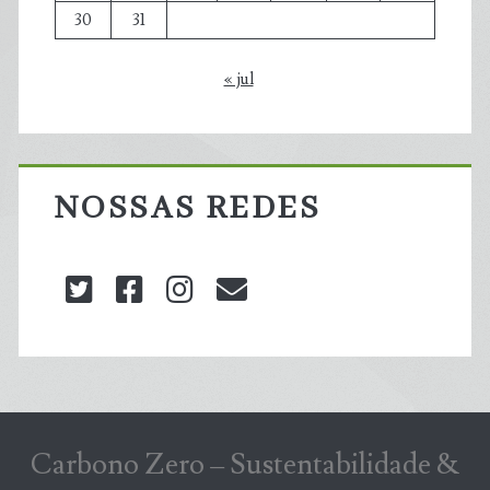
30
31
« jul
NOSSAS REDES
twitter
facebook
instagram
blog@carbonozero
Carbono Zero – Sustentabilidade &