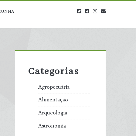
twitter
facebook
instagram
blog@carbono
CUNHA
Primary
Sidebar
Categorias
Agropecuária
Alimentação
Arqueologia
Astronomia