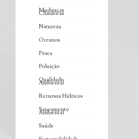
Mudanças
Climáticas
Natureza
Oceanos
Pesca
Poluição
Qualidade
Ambiental
Recursos Hídricos
Saneamento
Ambiental
Saúde