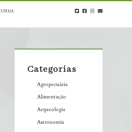
twitter
facebook
instagram
blog@carbono
CUNHA
Primary
Sidebar
Categorias
Agropecuária
Alimentação
Arqueologia
Astronomia