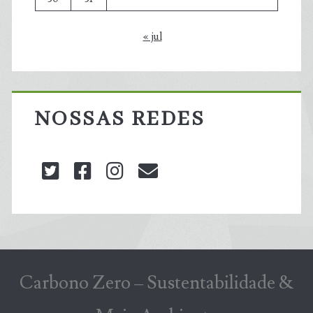
« jul
NOSSAS REDES
twitter
facebook
instagram
blog@carbonozero
Carbono Zero – Sustentabilidade &