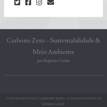
twitter
facebook
instagram
blog@carbonozero
Carbono Zero – Sustentabilidade &
Meio Ambiente
por Eugênio Cunha
COPYRIGHT © 2022 CARBONO ZERO. TODOS OS DIREITOS
RESERVADOS.