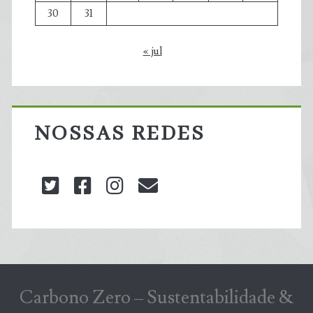
30
31
« jul
NOSSAS REDES
twitter
facebook
instagram
blog@carbonozero
Carbono Zero – Sustentabilidade &