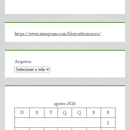
https://www.instagram.com/blogcarbonozero/
Arquivos
agosto 2026
D
S
T
Q
Q
S
S
1