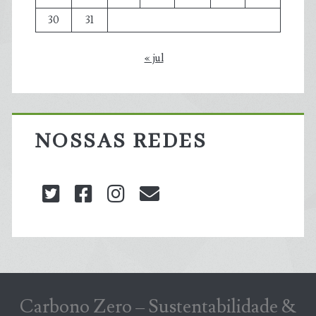
30
31
« jul
NOSSAS REDES
twitter
facebook
instagram
blog@carbonozero
Carbono Zero – Sustentabilidade &