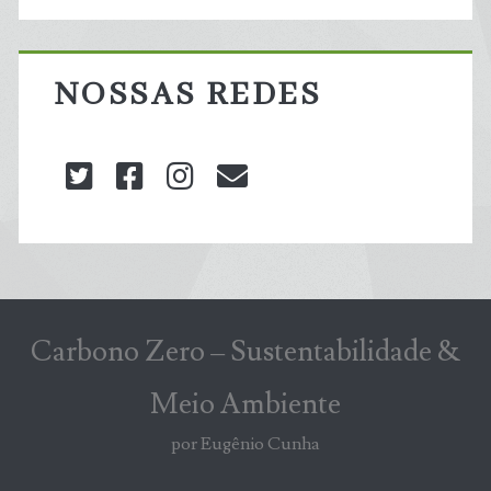
NOSSAS REDES
twitter
facebook
instagram
blog@carbonozero
Carbono Zero – Sustentabilidade &
Meio Ambiente
por Eugênio Cunha