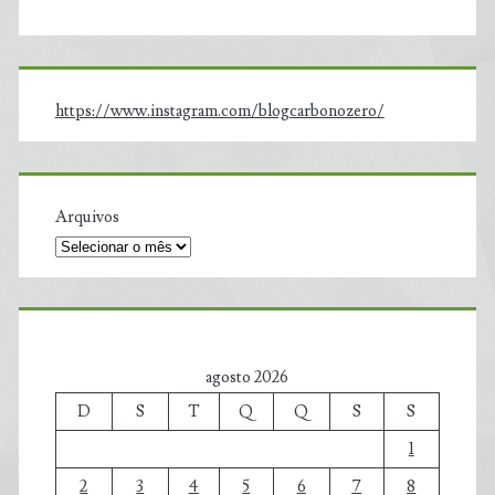
https://www.instagram.com/blogcarbonozero/
Arquivos
agosto 2026
D
S
T
Q
Q
S
S
1
2
3
4
5
6
7
8