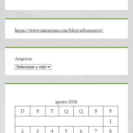
https://www.instagram.com/blogcarbonozero/
Arquivos
agosto 2026
D
S
T
Q
Q
S
S
1
2
3
4
5
6
7
8