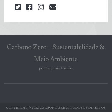
twitter
facebook
instagram
blog@carbonozero
Carbono Zero – Sustentabilidade &
Meio Ambiente
por Eugênio Cunha
COPYRIGHT © 2022 CARBONO ZERO. TODOS OS DIREITOS