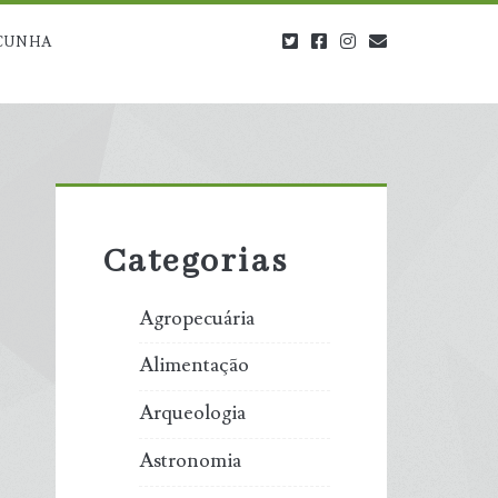
twitter
facebook
instagram
blog@carbono
CUNHA
Primary
Sidebar
Categorias
Agropecuária
Alimentação
Arqueologia
Astronomia