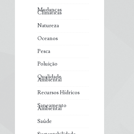
Mudanças
Climáticas
Natureza
Oceanos
Pesca
Poluição
Qualidade
Ambiental
Recursos Hídricos
Saneamento
Ambiental
Saúde