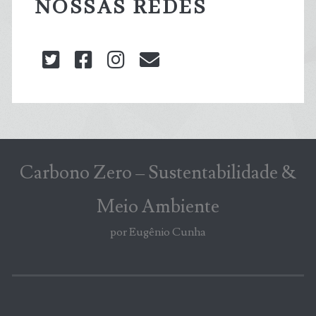
NOSSAS REDES
twitter
facebook
instagram
blog@carbonozero
Carbono Zero – Sustentabilidade &
Meio Ambiente
por Eugênio Cunha