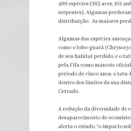
486 espécies (183 aves, 101 an
serpentes). Algumas perderam
distribuição. As maiores perd
Algumas das espécies ameaçad
como o lobo-guará (Chrysocyo
de seu habitat perdido, e o ta
pela Fifa como mascote ofici
período de cinco anos, o tatu
dentro dos limites da sua dist
Cerrado.
A redução da diversidade de 
desaparecimento de ecossiste
alerta o estudo, “o impacto so