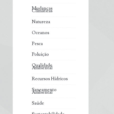
Mudanças
Climáticas
Natureza
Oceanos
Pesca
Poluição
Qualidade
Ambiental
Recursos Hídricos
Saneamento
Ambiental
Saúde