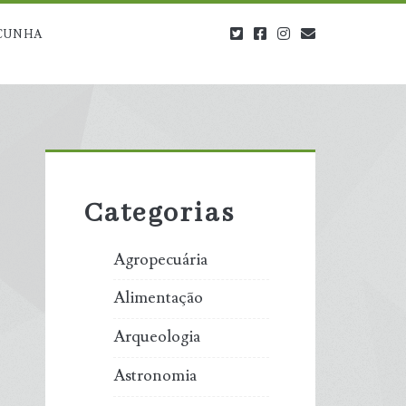
twitter
facebook
instagram
blog@carbono
CUNHA
Primary
Sidebar
Categorias
Agropecuária
Alimentação
Arqueologia
Astronomia