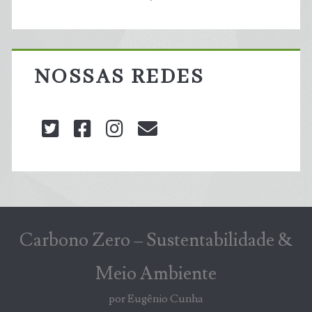
NOSSAS REDES
twitter
facebook
instagram
blog@carbonozero
Carbono Zero – Sustentabilidade &
Meio Ambiente
por Eugênio Cunha