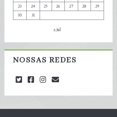
23
24
25
26
27
28
29
30
31
« jul
NOSSAS REDES
twitter
facebook
instagram
blog@carbonozero