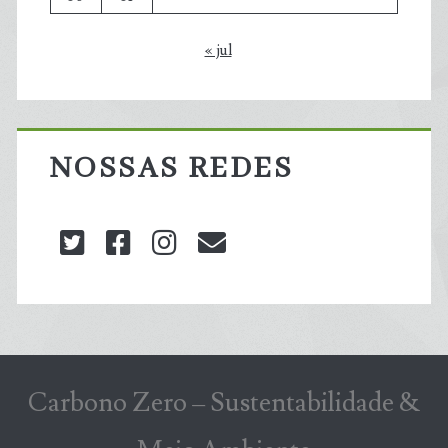
« jul
NOSSAS REDES
twitter
facebook
instagram
blog@carbonozero
Carbono Zero – Sustentabilidade &