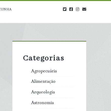
twitter
facebook
instagram
blog@carbono
CUNHA
Primary
Sidebar
Categorias
Agropecuária
Alimentação
Arqueologia
Astronomia