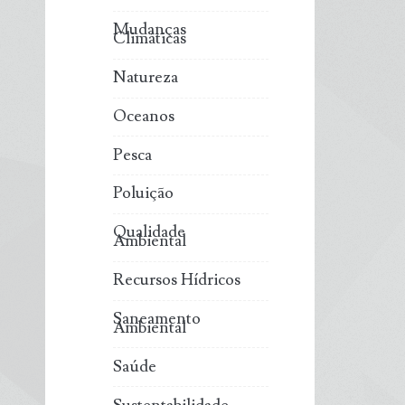
Mudanças
Climáticas
Natureza
Oceanos
Pesca
Poluição
Qualidade
Ambiental
Recursos Hídricos
Saneamento
Ambiental
Saúde