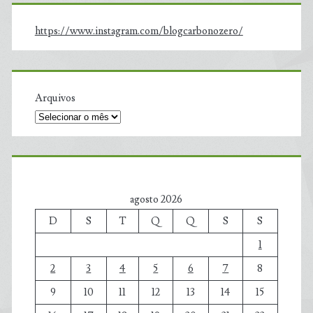
https://www.instagram.com/blogcarbonozero/
Arquivos
agosto 2026
D
S
T
Q
Q
S
S
1
2
3
4
5
6
7
8
9
10
11
12
13
14
15