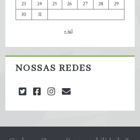
23
24
25
26
27
28
29
30
31
« jul
NOSSAS REDES
twitter
facebook
instagram
blog@carbonozero