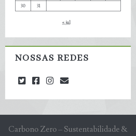
30
31
« jul
NOSSAS REDES
twitter
facebook
instagram
blog@carbonozero
Carbono Zero – Sustentabilidade &