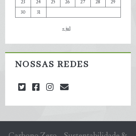
23
24
25
26
27
28
29
30
31
« jul
NOSSAS REDES
twitter
facebook
instagram
blog@carbonozero
Carbono Zero – Sustentabilidade &