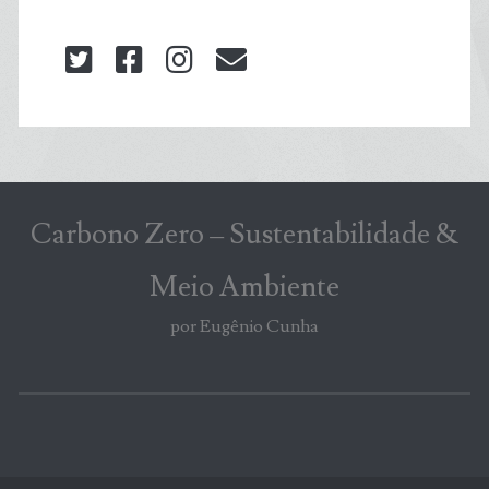
twitter
facebook
instagram
blog@carbonozero
Carbono Zero – Sustentabilidade &
Meio Ambiente
por Eugênio Cunha