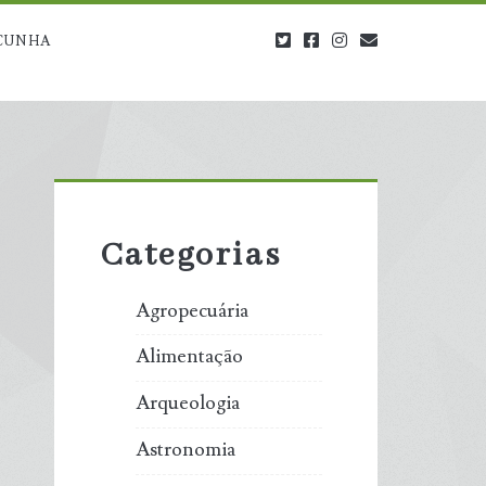
twitter
facebook
instagram
blog@carbono
CUNHA
Primary
Sidebar
Categorias
Agropecuária
Alimentação
Arqueologia
Astronomia