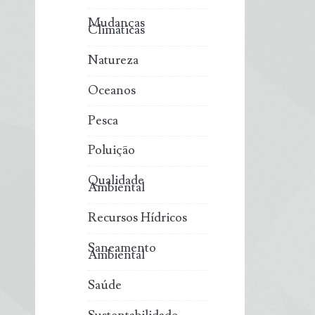
Mudanças
Climáticas
Natureza
Oceanos
Pesca
Poluição
Qualidade
Ambiental
Recursos Hídricos
Saneamento
Ambiental
Saúde