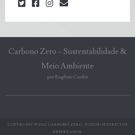
twitter
facebook
instagram
blog@carbonozero
Carbono Zero – Sustentabilidade &
Meio Ambiente
por Eugênio Cunha
COPYRIGHT © 2022 CARBONO ZERO. TODOS OS DIREITOS
RESERVADOS.