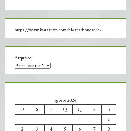
https://www.instagram.com/blogcarbonozero/
Arquivos
agosto 2026
D
S
T
Q
Q
S
S
1
2
3
4
5
6
7
8