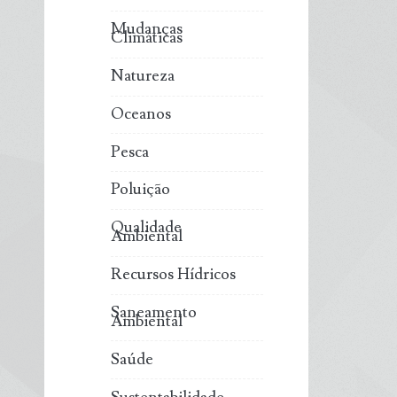
Mudanças
Climáticas
Natureza
Oceanos
Pesca
Poluição
Qualidade
Ambiental
Recursos Hídricos
Saneamento
Ambiental
Saúde