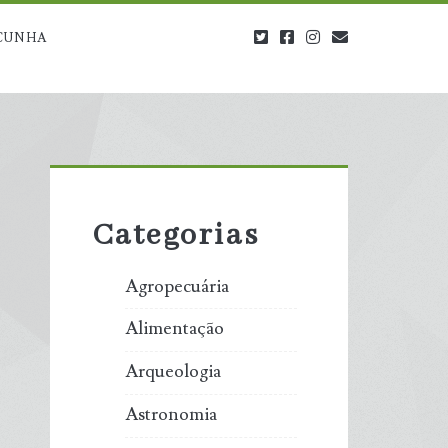
twitter
facebook
instagram
blog@carbono
CUNHA
Primary
Sidebar
Categorias
Agropecuária
Alimentação
Arqueologia
Astronomia