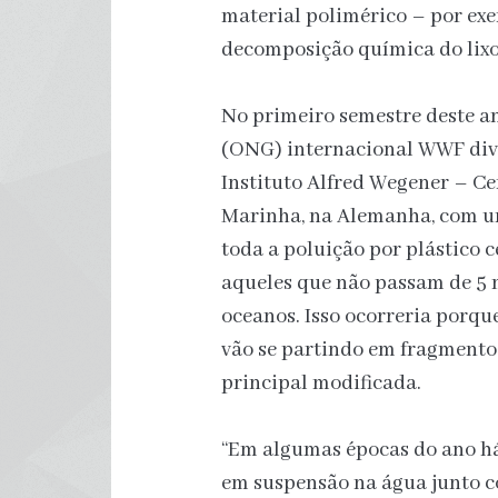
material polimérico – por ex
decomposição química do lixo
No primeiro semestre deste a
(ONG) internacional WWF divu
Instituto Alfred Wegener – C
Marinha, na Alemanha, com u
toda a poluição por plástico ce
aqueles que não passam de 5 
oceanos. Isso ocorreria porque
vão se partindo em fragmentos
principal modificada.
“Em algumas épocas do ano há
em suspensão na água junto c