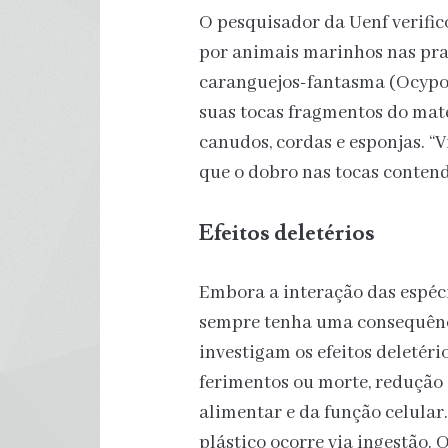
O pesquisador da Uenf verific
por animais marinhos nas prai
caranguejos-fantasma (Ocypo
suas tocas fragmentos do mate
canudos, cordas e esponjas. “
que o dobro nas tocas conten
Efeitos deletérios
Embora a interação das espéc
sempre tenha uma consequênci
investigam os efeitos deletér
ferimentos ou morte, redução
alimentar e da função celular
plástico ocorre via ingestão.