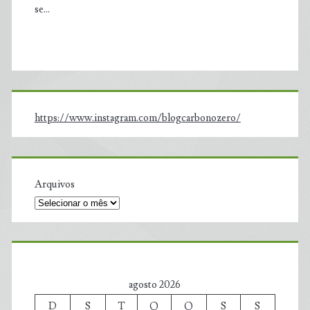
se…
https://www.instagram.com/blogcarbonozero/
Arquivos
agosto 2026
D
S
T
Q
Q
S
S