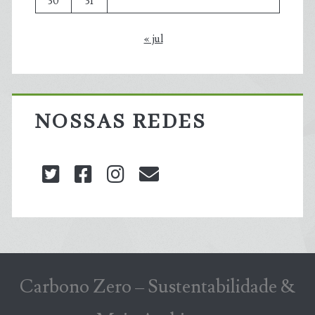
30
31
« jul
NOSSAS REDES
twitter
facebook
instagram
blog@carbonozero
Carbono Zero – Sustentabilidade &